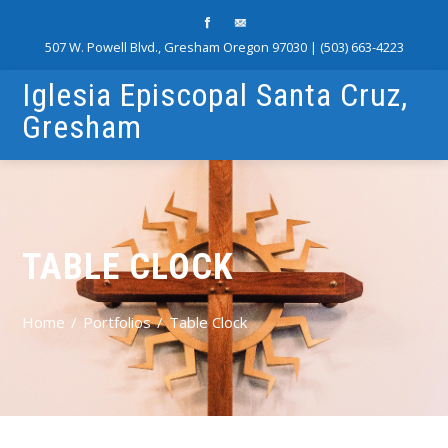
507 W. Powell Blvd., Gresham Oregon 97030 | (503) 663-4223
Iglesia Episcopal Santa Cruz,
Gresham
TABLE CLOCK
Home
Portfolios
Table Clock